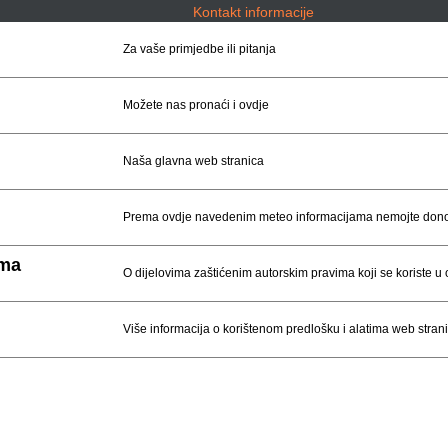
Kontakt informacije
Za vaše primjedbe ili pitanja
Možete nas pronaći i ovdje
Naša glavna web stranica
Prema ovdje navedenim meteo informacijama nemojte donosi
ima
O dijelovima zaštićenim autorskim pravima koji se koriste 
Više informacija o korištenom predlošku i alatima web stran