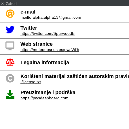
X
Zatvori
e-mail
mailto:alpha.alpha13@gmail.com
Twitter
https://twitter.com/SpurwoodB
Web stranice
https://meteodosrius.es/pwsWD/
Legalna informacija
Korišteni materijal zaštićen autorskim prav
./license.txt
Preuzimanje i podrška
https://pwsdashboard.com