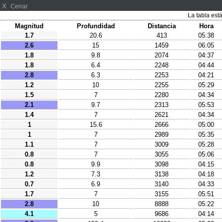
X
Cerrar
La tabla est
Magnitud
Profundidad
Distancia
Hora
1.7
20.6
413
05:38
2.6
15
1459
06:05
1.8
9.8
2074
04:37
1.8
6.4
2248
04:44
2.8
6.3
2253
04:21
1.2
10
2255
05:29
1.5
7
2280
04:34
2.1
9.7
2313
05:53
1.4
7
2621
04:34
1
15.6
2666
05:00
1
7
2989
05:35
1.1
7
3009
05:28
0.8
7
3055
05:06
0.8
9.9
3098
04:15
1.2
7.3
3138
04:18
0.7
6.9
3140
04:33
1.7
7
3155
05:51
2.8
10
8888
05:22
4.1
5
9686
04:14