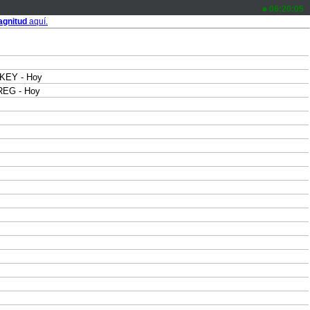
06:20:05
gnitud
aquí.
KEY - Hoy
REG - Hoy