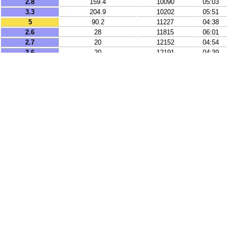
2.8
159.4
10090
05:03
3.3
204.9
10202
05:51
5
90.2
11227
04:38
2.6
28
11815
06:01
2.7
20
12152
04:54
2.6
20
12191
04:39
3.5
10
12251
05:43
2.5
15
12371
04:18
2.3
33.2
12896
04:35
3.1
21
13273
05:16
2.5
10
14008
05:02