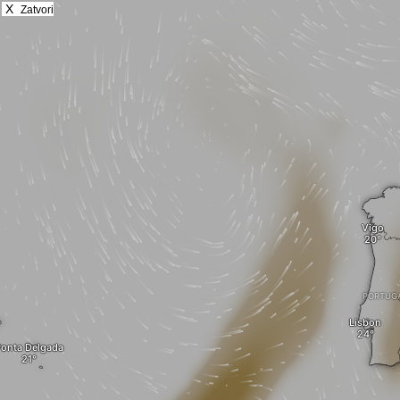
X
Zatvori