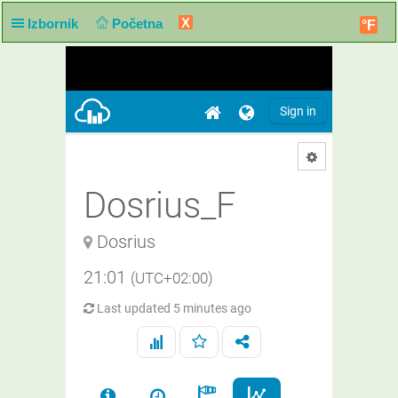
X
Izbornik
Početna
°F