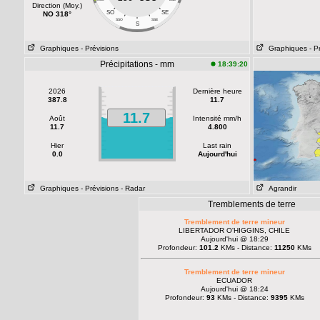
Direction (Moy.)
SO
SE
NO 318°
SSO
SSE
S
Graphiques
- Prévisions
Graphiques
- P
Précipitations - mm
18:39:20
2026
Dernière heure
387.8
11.7
11.7
Août
Intensité mm/h
11.7
4.800
Hier
Last rain
0.0
Aujourd'hui
Graphiques
- Prévisions
- Radar
Agrandir
Tremblements de terre
Tremblement de terre mineur
LIBERTADOR O'HIGGINS, CHILE
Aujourd'hui @ 18:29
Profondeur:
101.2
KMs - Distance:
11250
KMs
Tremblement de terre mineur
ECUADOR
Aujourd'hui @ 18:24
Profondeur:
93
KMs - Distance:
9395
KMs