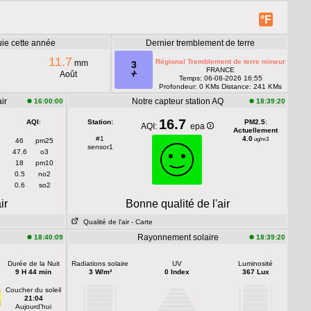
°F
uie cette année
Dernier tremblement de terre
11.7
Régional Tremblement de terre mineur
mm
3
FRANCE
Août
Temps: 06-08-2026 16:55
Profondeur: 0 KMs Distance: 241 KMs
ir
Notre capteur station AQ
16:00:00
18:39:20
16.7
AQI
:
Station:
PM2.5
:
AQI:
epa
Actuellement
#1
4.0
ug/m3
46
pm25
sensor1
47.6
o3
18
pm10
0.5
no2
0.6
so2
ir
Bonne qualité de l'air
Qualité de l'air
- Carte
Rayonnement solaire
18:40:09
18:39:20
Durée de la Nuit
Radiations solaire
UV
Luminosité
9 H 44 min
3 W/m²
0 Index
367 Lux
Coucher du soleil
21:04
Aujourd'hui