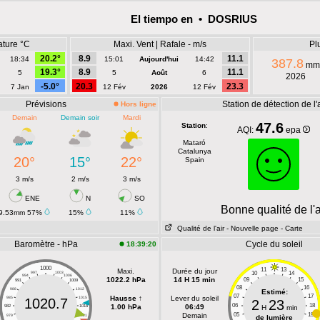
El tiempo en • DOSRIUS
ature °C
Maxi. Vent | Rafale - m/s
Pl
20.2°
8.9
11.1
18:34
15:01
Aujourd'hui
14:42
387.8
mm
19.3°
8.9
11.1
5
5
Août
6
2026
-5.0°
20.3
23.3
7 Jan
12 Fév
2026
12 Fév
Prévisions
Station de détection de l'a
Hors ligne
Demain
Demain soir
Mardi
47.6
Station
:
AQI:
epa
Mataró
Catalunya
20°
15°
22°
Spain
3 m/s
2 m/s
3 m/s
ENE
N
SO
Bonne qualité de l'a
9.53mm 57%
15%
11%
Qualité de l'air
- Nouvelle page
- Carte
Baromètre - hPa
Cycle du soleil
18:39:20
1000
11
13
Maxi.
Durée du jour
10
14
997
1003
994
1006
1022.2 hPa
14 H 15 min
09
15
991
1009
08
16
988
1012
Estimé:
07
17
Hausse ↑
Lever du soleil
985
1015
1020.7
2
23
06
18
1.00 hPa
06:49
982
1018
H
min
Demain
05
19
979
1021
de lumière