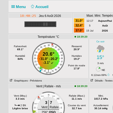
Menu
Accueil
18:40:25
Maxi. Mini. Tempér
Jeu 6 Août 2026
31.0°
12:17
Aujourd'hui
32.4°
5
Août
37.0°
15 Jul
2026
Température °C
18:39:20
Ce soir
30
Fahrenheit
29
31
Ressenti
28
32
69.1°
20.9°
27
33
26
20.6°
34
25
35
Humidité
Humidex
15°
↑
31.0°
↓
20.2°
24
36
84%
19.2°
23
37
-3.1°
↙
3 m/s
22
38
Point de rosée
21
39
17.8°
20
40
NE
|
19
41
18
42
6.12mm 69%
Graphiques
- Prévisions
Détails
- Textes
Vent | Rafale - m/s
18:39:20
N
Vent (Moy.)
Rafale (Maxi.)
Mini.
NNO
NNE
3.3 m/s
11.1 m/s
1017.2 hPa
NO
NE
3
7
ONO
ENE
2 Bft
Course du vent
Actuellement
Vent
Rafale
O
E
Légère brise
32.7 km
30.14 inHg
256°
OSO
OSO
ESE