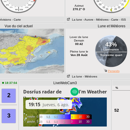
04
20
976
1024
03
21
973
1027
Azimut
|
02
22
970
1030
270.2° O
01
23
964
1036
révisions
- Carte
La lune
- Aurore
- Météores
- Carte
- ISS
Vue du ciel actuel
Lune et Météores
Lever de lune
Demain
43%
00:42
Luminance
Pleine lune le
Ven 28 Août
Troisième quart
Perseids
La lune
- Météores
LiveWebCam3
18:37:04
%
2
52
3