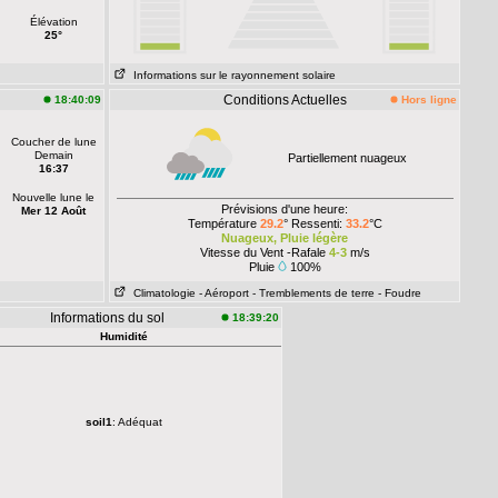
Élévation
25°
Informations sur le rayonnement solaire
Conditions Actuelles
18:40:09
Hors ligne
Coucher de lune
Demain
Partiellement nuageux
16:37
Nouvelle lune le
Prévisions d'une heure:
Mer 12 Août
Température
29.2
° Ressenti:
33.2
°C
Nuageux, Pluie légère
Vitesse du Vent -Rafale
4-3
m/s
Pluie
100%
Climatologie
- Aéroport
- Tremblements de terre
- Foudre
Informations du sol
18:39:20
Humidité
soil1
: Adéquat