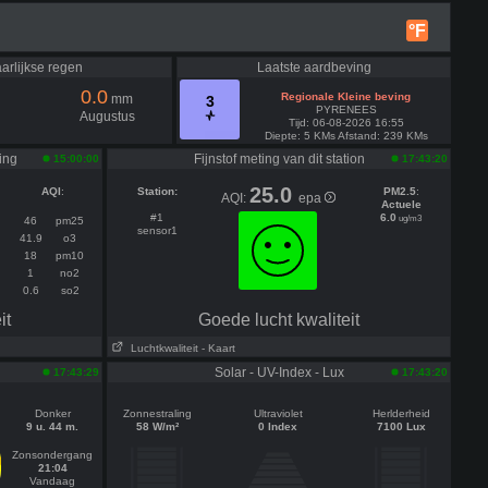
°F
arlijkse regen
Laatste aardbeving
0.0
Regionale Kleine beving
mm
3
PYRENEES
Augustus
Tijd: 06-08-2026 16:55
Diepte: 5 KMs Afstand: 239 KMs
Bericht
Donderdag 17:43
ting
Fijnstof meting van dit station
15:00:00
17:43:20
25.0
AQI
:
Station:
PM2.5
:
31.5°C
AQI:
epa
Actuele
#1
6.0
ug/m3
46
pm25
sensor1
41.9
o3
18
pm10
1
no2
0.6
so2
it
Goede lucht kwaliteit
Luchtkwaliteit
- Kaart
Solar - UV-Index - Lux
17:43:29
17:43:20
Donker
Zonnestraling
Ultraviolet
Herlderheid
9 u. 44 m.
58 W/m²
0 Index
7100 Lux
Zonsondergang
21:04
Vandaag