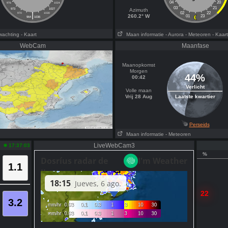
04
20
976
1024
03
21
973
1027
Azimuth
|
02
22
970
1030
260.2° W
01
23
964
1036
wachting
- Kaart
Maan informatie
- Aurora
- Meteoren
- Kaart
WebCam
Maanfase
Maanopkomst
Morgen
44%
00:42
Verlicht
Volle maan
Vrij 28 Aug
Laatste kwartier
Perseids
Maan informatie
- Meteoren
LiveWebCam3
17:37:03
%
1.1
22
3.2