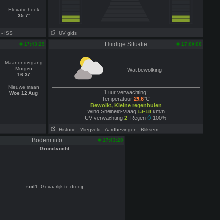
Elevatie hoek
35.7°
- ISS
UV gids
Huidige Situatie
17:43:29
17:00:00
Maanondergang
Morgen
Wat bewolking
16:37
Nieuwe maan
1 uur verwachting:
Woe 12 Aug
Temperatuur
29.6
°C
Bewolkt, Kleine regenbuien
Wind Snelheid-Vlaag
13-18
km/h
UV verwachting
2
Regen
100%
Historie
- Vliegveld
- Aardbevingen
- Bliksem
Bodem info
17:43:20
Grond-vocht
soil1
: Gevaarlijk te droog