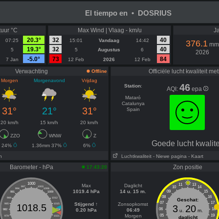
El tiempo en • DOSRIUS
uur °C
Max Wind | Vlaag - km/u
Ja
20.3°
32
40
07:25
15:01
Vandaag
14:42
376.1
mm
19.3°
32
40
5
5
Augustus
6
2026
-5.0°
73
84
7 Jan
12 Feb
2026
12 Feb
Verwachting
Officiële lucht kwaliteit me
Offline
Morgen
Morgenavond
Vrijdag
46
Station
:
AQI:
epa
Mataró
Catalunya
31°
21°
31°
Spain
20 km/h
15 km/h
20 km/h
ZZO
WNW
Z
Goede lucht kwalite
24%
1.36mm 37%
6%
n
Luchtkwaliteit
- Niewe pagina
- Kaart
Barometer - hPa
Zon positie
17:43:20
1000
11
13
Max
Daglicht
10
14
997
1003
994
1006
1019.4 hPa
14 u. 15 m.
09
15
991
1009
08
16
988
1012
Geschat:
07
17
Stijgend ↑
Zonsopkomst
985
1015
1018.5
3
20
06
18
0.20 hPa
06:49
982
1018
u.
m.
Morgen
05
19
979
1021
daglicht