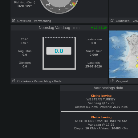
Richting (Gem)
ZW
ZO
OZO 122°
ZZW
ZZO
Z
Grafieken
- Verwachting
Grafieken
- Ver
Neerslag Vandaag - mm
17:43:20
2026
Laatste uur
376.1
0.0
0.0
Augustus
Snelh. /uur
0.0
0.000
Gisteren
Last rain
0.0
25-07-2026
Grafieken
- Verwachting
- Radar
Vergroot
Aardbevings data
Kleine beving
WESTERN TURKEY
Vandaag @ 17:29
Diepte:
4.6
KMs - Afstand:
2196
KMs
Kleine beving
NORTHERN SUMATRA, INDONESIA
Vandaag @ 17:25
Diepte:
10
KMs - Afstand:
10483
KMs