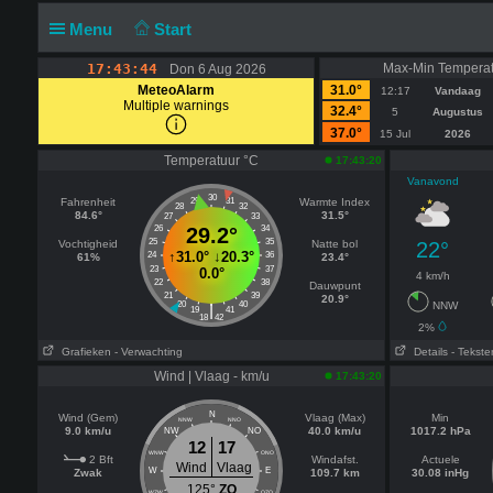
Menu
Start
17:43:44
Max-Min Temperat
Don 6 Aug 2026
MeteoAlarm
31.0°
12:17
Vandaag
Multiple warnings
32.4°
5
Augustus
37.0°
15 Jul
2026
Temperatuur °C
17:43:20
Vanavond
30
Fahrenheit
29
31
Warmte Index
28
32
84.6°
31.5°
27
33
26
29.2°
34
25
35
Vochtigheid
Natte bol
22°
↑
31.0°
↓
20.3°
24
36
61%
23.4°
23
37
0.0°
4 km/h
22
38
Dauwpunt
21
39
20.9°
20
40
NNW
|
19
41
18
42
2%
Grafieken
- Verwachting
Details
- Tekste
Wind | Vlaag - km/u
17:43:20
N
Wind (Gem)
Vlaag (Max)
Min
NNW
NNO
9.0 km/u
40.0 km/u
1017.2 hPa
NW
NO
12
17
WNW
ONO
2 Bft
Windafst.
Actuele
Wind
Vlaag
W
E
Zwak
109.7 km
30.08 inHg
125°
ZO
WZW
OZO