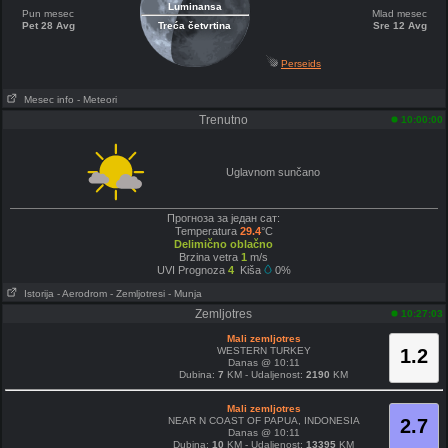
Luminansa
Pun mesec
Mlad mesec
Pet 28 Avg
Treća četvrtina
Sre 12 Avg
Perseids
Mesec info
- Meteori
Trenutno
10:00:00
Uglavnom sunčano
Прогноза за један сат:
Temperatura
29.4
°C
Delimično oblačno
Brzina vetra
1
m/s
UVI Prognoza
4
Kiša
0%
Istorija
- Aerodrom
- Zemljotresi
- Munja
Zemljotres
10:27:03
Mali zemljotres
WESTERN TURKEY
1.2
Danas @ 10:11
Dubina:
7
KM - Udaljenost:
2190
KM
Mali zemljotres
NEAR N COAST OF PAPUA, INDONESIA
2.7
Danas @ 10:11
Dubina:
10
KM - Udaljenost:
13395
KM