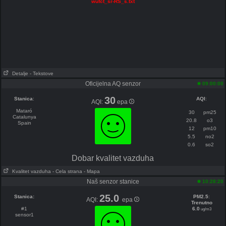
wufct_sr-RS_s.txt
Detalje
- Tekstove
Oficijelna AQ senzor
09:00:00
30
Stanica
:
AQI
:
AQI:
epa
Mataró
30
pm25
Catalunya
20.8
o3
Spain
12
pm10
5.5
no2
0.6
so2
Dobar kvalitet vazduha
Kvalitet vazduha
- Cela strana
- Mapa
Naš senzor stanice
10:28:20
25.0
Stanica:
PM2.5
:
AQI:
epa
Trenutno
#1
6.0
ug/m3
sensor1