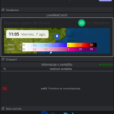
Zemljotresi
LiveWebCam3
Enlarge3
Informacije o zemljištu
10:28:20
%
vlažnost zemljišta
35
soil1
: Potrebno je navodnjavanje
More soil info