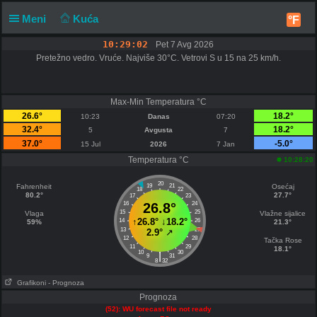
Meni
Kuća
°F
10:29:03
Pet 7 Avg 2026
Pretežno vedro. Vruće. Najviše 30°C. Vetrovi S u 15 na 25 km/h.
Max-Min Temperatura °C
26.6°
18.2°
10:23
Danas
07:20
32.4°
18.2°
5
Avgusta
7
37.0°
-5.0°
15 Jul
2026
7 Jan
Temperatura °C
10:28:20
20
Fahrenheit
19
21
Osećaj
18
22
80.2°
27.7°
17
23
16
26.8°
24
15
25
Vlaga
Vlažne sijalice
↑
26.8°
↓
18.2°
14
26
59%
21.3°
13
27
2.9°
↗
12
28
Tačka Rose
11
29
18.1°
10
30
|
9
31
8
32
Grafikoni
- Prognoza
Prognoza
(52): WU forecast file not ready