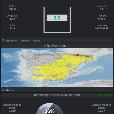
2026
Prošli sat
389.0
0.0
Avgusta
Trend/s
0.0
12.9
0.000
Juče
Last rain
12.9
06-08-2026
Grafikoni
- Prognoza
- Radar
UživoWebKamera
Uvećaj
Informacije o mesečevim menama
10:28:47
Izlazak meseca
Zalazak meseca
Sutra
Danas
36%
01:29
16:37