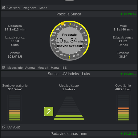
Grafikoni
- Prognoza
- Mapa
Pozicija Sunca
10:28:47
11
13
Obdanica
Mrak
10
14
14 Sati13 min
9 Sati46 min
09
15
08
16
Preostalo
07
17
Izlazak sunca
Zalazak sunca
10
34
06
18
06:50
21:02
Sati
min
Sutra
05
19
Danas
dnevne svetlosti
04
20
03
21
Azimut
Elevacija
02
22
103.6° IJI
38.9°
01
23
Mesec info
- Aurora
- Meteori
- Mapa
- ISS
Sunce - UV-Indeks - Luks
10:28:20
Sunčevo zračenje
Ultraljubičasto
Osvetljenje
394 W/m²
2 Indeks
48228 Lux
2
UV Vodič
Padavine danas - mm
10:28:20