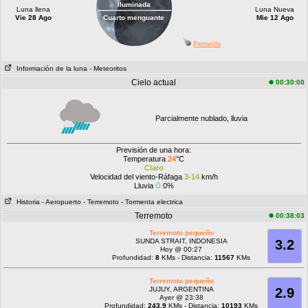
Iluminada
Luna llena
Luna Nueva
Vie 28 Ago
Cuarto menguante
Mie 12 Ago
Perseids
Información de la luna
- Meteoritos
Cielo actual
00:30:00
Parcialmente nublado, lluvia
Previsión de una hora:
Temperatura
24
°C
Claro
Velocidad del viento-Ráfaga
3-14
km/h
Lluvia
0%
Historia
- Aeropuerto
- Terremoto
- Tormenta electrica
Terremoto
00:38:03
Terremoto pequeño
SUNDA STRAIT, INDONESIA
3.2
Hoy @ 00:27
Profundidad:
8
KMs - Distancia:
11567
KMs
Terremoto pequeño
JUJUY, ARGENTINA
2.9
Ayer @ 23:38
Profundidad:
243.9
KMs - Distancia:
10193
KMs