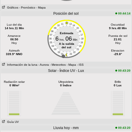
Gráficos
- Pronóstico
- Mapa
Posición del sol
00:44:14
11
13
Luz del dia
Oscuridad
10
14
14 hrs.11 Min
9 hrs.48 Min
09
15
08
16
Estimada
07
17
Amanece
Puesta de sol
6
06
06
18
06:50
21:01
hrs.
Min
Hoy
05
19
Hoy
A la salida
04
20
del sol
03
21
Azimuth
Elevacion
02
22
339.9° NNO
-29.8°
01
23
Información de la luna
- Aurora
- Meteoritos
- Mapa
- ISS
Solar - Índice UV - Lux
00:43:20
Radiación solar
Ultravioleta
Brillo
0 W/m²
0 Índice
0 Lux
Guía UV
Lluvia hoy - mm
00:43:20