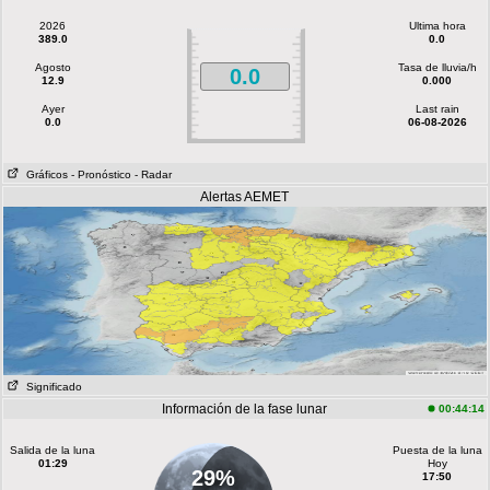
2026
Ultima hora
389.0
0.0
Agosto
Tasa de lluvia/h
0.0
12.9
0.000
Ayer
Last rain
0.0
06-08-2026
Gráficos
- Pronóstico
- Radar
Alertas AEMET
Significado
Información de la fase lunar
00:44:14
Salida de la luna
Puesta de la luna
01:29
Hoy
29%
17:50