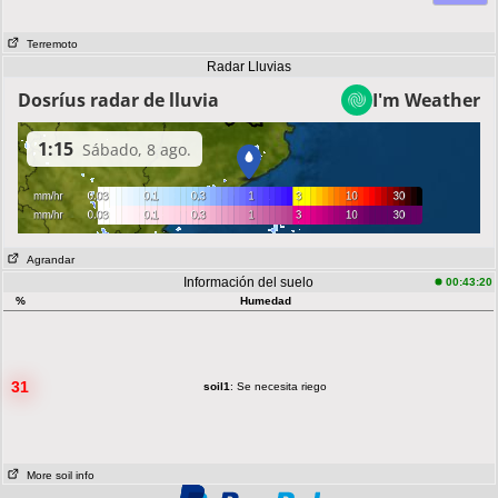
Terremoto
Radar Lluvias
Agrandar
Información del suelo
00:43:20
%
Humedad
31
soil1
: Se necesita riego
More soil info