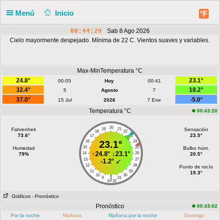
Menú
Inicio
°F
00:44:29
Sab 8 Ago 2026
Cielo mayormente despejado. Mínima de 22 C. Vientos suaves y variables.
Max-MinTemperatura °C
24.8°
23.1°
00:05
Hoy
00:41
32.4°
18.2°
5
Agosto
7
37.0°
-5.0°
15 Jul
2026
7 Ene
Temperatura °C
00:43:20
20
Fahrenheit
19
21
Sensación
18
22
73.6°
23.5°
17
23
16
23.1°
24
15
25
Humedad
Bulbo húm.
↑
24.8°
↓
23.1°
14
26
79%
20.5°
13
27
-1.2°
↙
12
28
Punto de rocío
11
29
19.3°
10
30
|
9
31
8
32
Gráficos
- Pronóstico
Pronóstico
00:43:02
Por la noche
Mañana
Mañana por la noche
Domingo