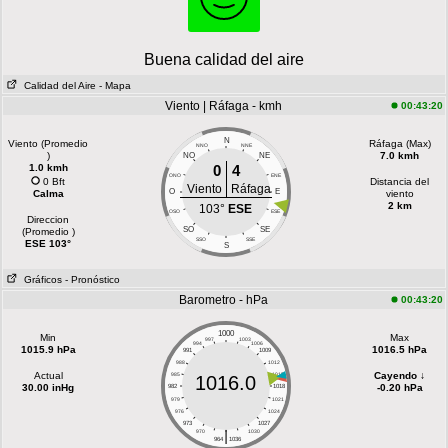
Buena calidad del aire
Calidad del Aire
- Mapa
Viento | Ráfaga - kmh
00:43:20
N
Viento (Promedio
Ráfaga (Max)
NNO
NNE
)
7.0 kmh
NO
NE
1.0 kmh
0
4
ONO
ENE
0 Bft
Distancia del
Viento
Ráfaga
O
E
Calma
viento
2 km
103°
ESE
OSO
ESE
Direccion
SO
SE
(Promedio )
SSO
SSE
ESE 103°
S
Gráficos
- Pronóstico
Barometro - hPa
00:43:20
1000
Min
Max
997
1003
994
1006
1015.9 hPa
1016.5 hPa
991
1009
988
1012
Actual
Cayendo ↓
985
1015
1016.0
30.00 inHg
-0.20 hPa
982
1018
979
1021
976
1024
973
1027
|
970
1030
964
1036