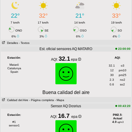
22°
32°
21°
33°
7 km/h
17 km/h
14 km/h
19 km/h
ONO
SE
OSO
SO
6%
3%
6%
4%
Detalles
- Textos
Est. oficial sensores AQ MATARO
23:00:00
32.1
Estación
:
AQI
:
AQI:
epa
Mataró
32.1
o3
Catalunya
12
pm10
Spain
30
pm25
2.3
no2
0.6
so2
Buena calidad del aire
Calidad del Aire
- Página completa
- Mapa
Sensor AQ Dosrius
00:43:20
16.7
Estación:
PM2.5
:
AQI:
epa
Actual
#1
4.0
ug/m3
sensor1