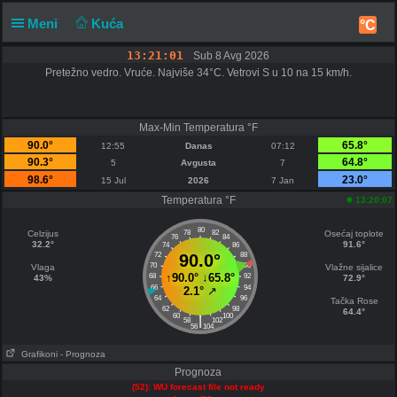
Meni
Kuća
°C
13:21:01
Sub 8 Avg 2026
Pretežno vedro. Vruće. Najviše 34°C. Vetrovi S u 10 na 15 km/h.
Obaveštenje
Subotu 13:20
Max-Min Temperatura °F
90.0°
65.8°
12:55
Danas
07:12
33.1°C
90.3°
64.8°
5
Avgusta
7
98.6°
23.0°
15 Jul
2026
7 Jan
Temperatura °F
13:20:07
80
Celzijus
78
82
Osećaj toplote
76
84
32.2°
91.6°
74
86
72
90.0°
88
70
90
Vlaga
Vlažne sijalice
↑
90.0°
↓
65.8°
68
92
43%
72.9°
66
94
2.1°
↗
64
96
Tačka Rose
62
98
64.4°
60
100
|
58
102
56
104
Grafikoni
- Prognoza
Prognoza
(52): WU forecast file not ready