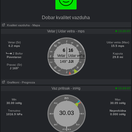
Dobar kvalitet vazduha
Kvalitet vazduha
- Mapa
Vetar | Udar vetra - mps
13:20:07
J
Vetar (Sr)
Udar vetra (Max)
SSZ
SSI
6.2 mps
15.5 mps
SZ
SI
6
16
ZSZ
ISI
2 Bofor
Kaputa
Vetar
Udar vetra
Z
E
Povetarac
29.8 mi
149°
JJI
ZJZ
IJI
Pravac (Sr)
JZ
JI
J 169°
JJZ
JJI
J
Grafikoni
- Prognoza
Vaz.pritisak - inHg
13:20:07
29.5
Min
Max
30.00 inHg
30.05 inHg
29.0
30.0
Trenutno
Neprekidna
30.03
1016.9 hPa
0.000 inHg
28.5
30.5
28.0
31.0
|
27.5
31.5