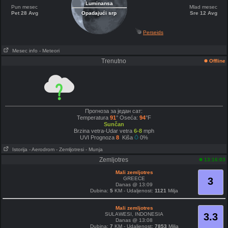
Luminansa
Pun mesec
Mlad mesec
Pet 28 Avg
Opadajući srp
Sre 12 Avg
Perseids
Mesec info
- Meteori
Trenutno
Offline
Прогноза за један сат:
Temperatura
91
° Oseća:
94
°F
Sunčan
Brzina vetra-Udar vetra
6-8
mph
UVI Prognoza
8
Kiša
0%
Istorija
- Aerodrom
- Zemljotresi
- Munja
Zemljotres
13:16:03
Mali zemljotres
GREECE
3
Danas @ 13:09
Dubina:
5
KM - Udaljenost:
1121
Milja
Mali zemljotres
SULAWESI, INDONESIA
3.3
Danas @ 13:08
Dubina:
7
KM - Udaljenost:
7853
Milja