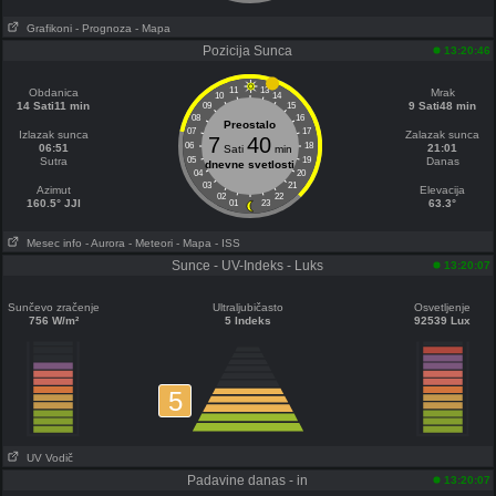
Grafikoni
- Prognoza
- Mapa
Pozicija Sunca
13:20:46
11
13
Obdanica
Mrak
10
14
14 Sati11 min
9 Sati48 min
09
15
08
16
Preostalo
07
17
Izlazak sunca
Zalazak sunca
7
40
06
18
06:51
21:01
Sati
min
Sutra
05
19
Danas
dnevne svetlosti
04
20
03
21
Azimut
Elevacija
02
22
160.5° JJI
63.3°
01
23
Mesec info
- Aurora
- Meteori
- Mapa
- ISS
Sunce - UV-Indeks - Luks
13:20:07
Sunčevo zračenje
Ultraljubičasto
Osvetljenje
756 W/m²
5 Indeks
92539 Lux
5
UV Vodič
Padavine danas - in
13:20:07