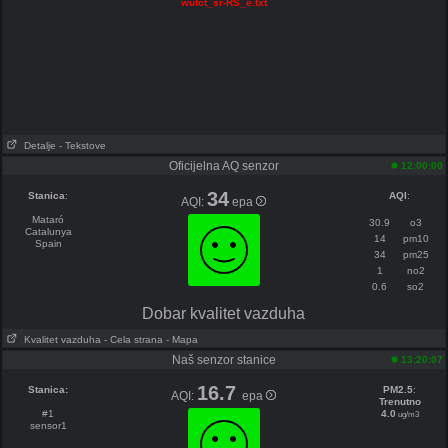
wufct_sr-RS_e.txt
Detalje
- Tekstove
Oficijelna AQ senzor
12:00:00
34
Stanica
:
AQI
:
AQI:
epa
Mataró
30.9
o3
Catalunya
14
pm10
Spain
34
pm25
1
no2
0.6
so2
Dobar kvalitet vazduha
Kvalitet vazduha
- Cela strana
- Mapa
Naš senzor stanice
13:20:07
16.7
Stanica:
PM2.5
:
AQI:
epa
Trenutno
#1
4.0
ug/m3
sensor1