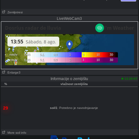
Zemljotresi
LiveWebCam3
Enlarge3
Informacije o zemljištu
13:20:07
%
vlažnost zemljišta
29
soil1
: Potrebno je navodnjavanje
More soil info