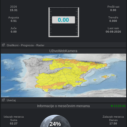
2026
Prošli sat
15.31
0.00
Avgusta
Trend/s
0.00
0.51
0.000
Juče
Last rain
0.00
06-08-2026
Grafikoni
- Prognoza
- Radar
UživoWebKamera
Uvećaj
Informacije o mesečevim menama
13:20:46
Izlazak meseca
Zalazak meseca
Sutra
Danas
24%
02:27
17:50