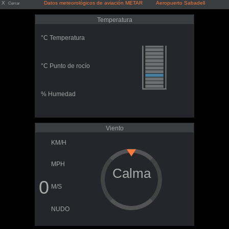
X
Datos meteorológicos de aviación METAR Aeropuerto Sabadell
Cerrar
Temperatura
°C Temperatura
°C Punto de rocío
% Humedad
Viento
KM/H
MPH
Calma
0
M/S
NUDO