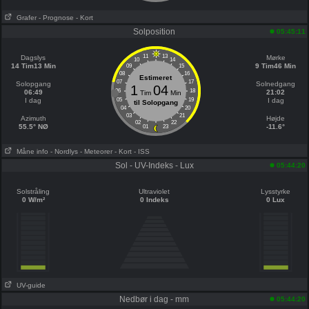
Grafer
- Prognose
- Kort
Solposition
05:45:11
11
13
Dagslys
Mørke
10
14
14 Tim13 Min
9 Tim46 Min
09
15
08
16
Estimeret
07
17
Solopgang
Solnedgang
1
04
06
18
06:49
21:02
Tim
Min
I dag
05
19
I dag
til Solopgang
04
20
03
21
Azimuth
Højde
02
22
55.5° NØ
-11.6°
01
23
Måne info
- Nordlys
- Meteorer
- Kort
- ISS
Sol - UV-Indeks - Lux
05:44:20
Solstråling
Ultraviolet
Lysstyrke
0 W/m²
0 Indeks
0 Lux
UV-guide
Nedbør i dag - mm
05:44:20