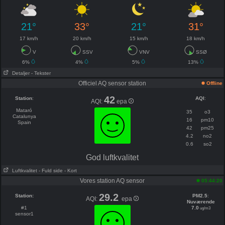
21°
33°
21°
31°
17 km/h
20 km/h
15 km/h
18 km/h
V
SSV
VNV
SSØ
6%
4%
5%
13%
Detaljer
- Tekster
Officiel AQ sensor station
Offline
42
Station
:
AQI
:
AQI:
epa
Mataró
35
o3
Catalunya
16
pm10
Spain
42
pm25
4.2
no2
0.6
so2
God luftkvalitet
Luftkvalitet
- Fuld side
- Kort
Vores station AQ sensor
05:44:20
29.2
Station:
PM2.5
:
AQI:
epa
Nuværende
#1
7.0
ug/m3
sensor1