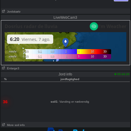
Jordskælv
LiveWebCam3
Enlarge3
Jord info
05:44:20
%
jordfugtighed
36
soil1
: Vanding er nødvendig
More soil info