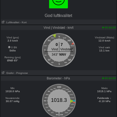
God luftkvalitet
Luftkvalitet
- Kort
Vind | Vindstød - km/t
05:44:20
N
Vind (gns)
Vindstød (Maks)
NNV
NNØ
2.0 km/t
12.0 km/t
NV
NØ
0
7
VNV
ØNØ
0 Bft
Vind væk
Vind
Vindstød
V
E
Stille
13.1 km
343°
NNV
VSV
ØSØ
Retning (gns)
SV
SØ
ØNØ 65°
SSV
SSØ
S
Grafer
- Prognose
Barometer - hPa
05:44:20
1000
Min
Maks
997
1003
994
1006
1018.0 hPa
1019.1 hPa
991
1009
988
1012
Nuværende
Faldende ↓
985
1015
1018.3
30.07 inHg
-0.10 hPa
982
1018
979
1021
976
1024
973
1027
|
970
1030
964
1036