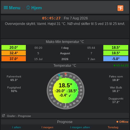
Menu
Hjem
°F
05:45:27
Fre 7 Aug 2026
Overvejende skyfrit. Varmt. Højst 31 °C. NØ vind skifter til S ved 15 til 25 km/t.
Maks-Min temperatur °C
20.0°
18.5°
00:20
I dag
05:44
32.4°
18.5°
5
August
7
37.0°
-5.0°
15 Jul
2026
7 Jan
Temperatur °C
05:44:20
20
Fahrenheit
19
21
Føles som
18
22
65.3°
18.8°
17
23
16
18.5°
24
15
25
Fugtighed
Wet Bulb
↑
20.0°
↓
18.5°
14
26
92%
18.1°
13
27
-0.4°
↙
12
28
Duggpunkt
11
29
17.2°
10
30
|
9
31
8
32
Grafer
- Prognose
Prognose
Offline
I aften
I morgen
I morgen aften
Torsdag