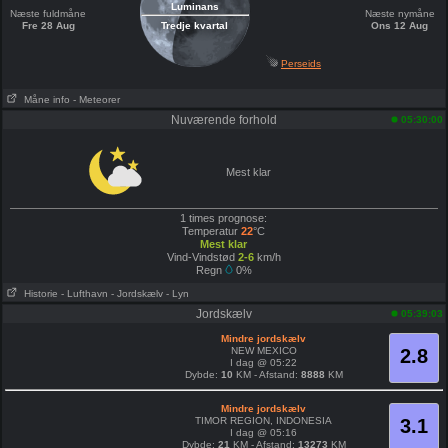
Luminans
Næste fuldmåne
Næste nymåne
Fre 28 Aug
Tredje kvartal
Ons 12 Aug
Perseids
Måne info
- Meteorer
Nuværende forhold
05:30:00
Mest klar
1 times prognose:
Temperatur
22
°C
Mest klar
Vind-Vindstød
2-6
km/h
Regn
0%
Historie
- Lufthavn
- Jordskælv
- Lyn
Jordskælv
05:39:03
Mindre jordskælv
NEW MEXICO
2.8
I dag @ 05:22
Dybde:
10
KM - Afstand:
8888
KM
Mindre jordskælv
TIMOR REGION, INDONESIA
3.1
I dag @ 05:16
Dybde:
21
KM - Afstand:
13273
KM