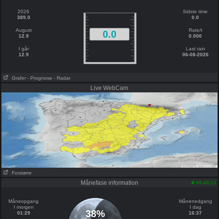
2026
Sidste time
389.0
0.0
August
Rate/t
0.0
12.9
0.000
I går
Last rain
12.9
06-08-2026
Grafer
- Prognose
- Radar
Live WebCam
Forstørre
Månefase information
05:45:11
Måneopgang
Månenedgang
I morgen
I dag
38%
01:29
16:37