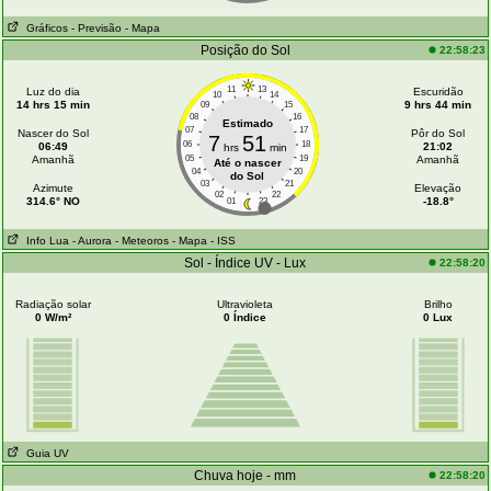
Gráficos
- Previsão
- Mapa
Posição do Sol
22:58:23
11
13
Luz do dia
Escuridão
10
14
14 hrs 15 min
9 hrs 44 min
09
15
08
16
Estimado
07
17
Nascer do Sol
Pôr do Sol
7
51
06
18
06:49
21:02
hrs
min
Amanhã
05
19
Amanhã
Até o nascer
04
20
do Sol
03
21
Azimute
Elevação
02
22
314.6° NO
-18.8°
01
23
Info Lua
- Aurora
- Meteoros
- Mapa
- ISS
Sol - Índice UV - Lux
22:58:20
Radiação solar
Ultravioleta
Brilho
0 W/m²
0 Índice
0 Lux
Guia UV
Chuva hoje - mm
22:58:20