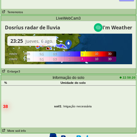
Terremotos
LiveWebCam3
Enlarge3
Informação do solo
22:58:20
%
Umidade do solo
38
soil1
: Irrigação necessária
More soil info