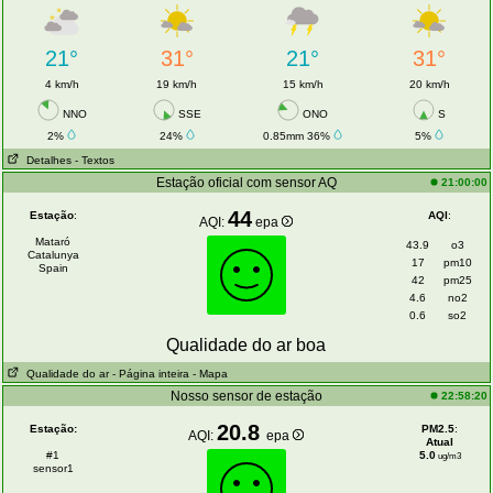
21°
31°
21°
31°
4 km/h
19 km/h
15 km/h
20 km/h
NNO
SSE
ONO
S
2%
24%
0.85mm 36%
5%
Detalhes
- Textos
Estação oficial com sensor AQ
21:00:00
44
Estação
:
AQI
:
AQI:
epa
Mataró
43.9
o3
Catalunya
17
pm10
Spain
42
pm25
4.6
no2
0.6
so2
Qualidade do ar boa
Qualidade do ar
- Página inteira
- Mapa
Nosso sensor de estação
22:58:20
20.8
Estação:
PM2.5
:
AQI:
epa
Atual
#1
5.0
ug/m3
sensor1