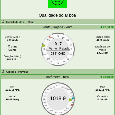
Qualidade do ar boa
Qualidade do ar
- Mapa
Vento | Rajada - km/h
22:58:20
N
Vento (Méd )
Rajada (Max)
NNO
NNL
2.0 km/h
40.0 km/h
NO
NL
0
7
ONO
LNL
0 Bft
Distância do
Vento
Rajada
O
E
Calmo
vento
136.3 km
284°
ONO
OSO
LSL
Direção (Méd )
SO
SL
NO 326°
SSO
SSL
S
Gráficos
- Previsão
Barômetro - hPa
22:58:20
1000
Min
Max
997
1003
994
1006
1017.2 hPa
1022.2 hPa
991
1009
988
1012
Atual
Caindo ↓
985
1015
1018.9
30.09 inHg
-0.40 hPa
982
1018
979
1021
976
1024
973
1027
|
970
1030
964
1036