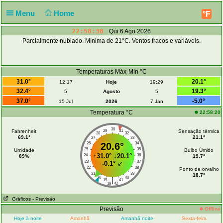
Menu
Home
°F
22:58:38
Qui 6 Ago 2026
Parcialmente nublado. Mínima de 21°C. Ventos fracos e variáveis.
Temperaturas Máx-Min °C
31.0°
20.1°
12:17
Hoje
19:29
32.4°
19.3°
5
Agosto
5
37.0°
-5.0°
15 Jul
2026
7 Jan
Temperatura °C
22:58:20
30
Fahrenheit
29
31
Sensação térmica
28
32
69.1°
21.1°
27
33
26
20.6°
34
25
35
Umidade
Bulbo Úmido
↑
31.0°
↓
20.1°
24
36
89%
19.7°
23
37
-0.1°
↙
22
38
Ponto de orvalho
21
39
18.7°
20
40
|
19
41
18
42
Gráficos
- Previsão
Previsão
Offline
Hoje à noite
Amanhã
Amanhã noite
Sexta-feira