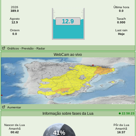
2026
Última hora
389.0
0.0
Agosto
Taxa/h
12.9
12.9
0.000
Ontem
Last rain
0.0
Hoje
Gráficos
- Previsão
- Radar
WebCam ao vivo
Aumentar
Informação sobre fases da Lua
22:58:23
Nascer da Lua
Pôr da Lua
Amanhã
Amanhã
41%
00:42
16:37