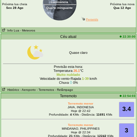
Luminância
Próxima lua cheia
Próxima lua nova
Sex 28 Ago
Quarto minguante
Qua 12 Ago
Perseids
Info Lua
- Meteoros
Céu atual
22:30:00
Quase claro
Previsão esta hora:
Temperatura
26.1
°C
Muito nublado
Velocidade do vento-Rajada
1-39
km/h
Chuva
0%
Histórico
- Aeroporto
- Terremotos
- Relâmpago
Terremoto
22:54:03
Terremoto menor
JAVA, INDONESIA
3.4
Hoje @ 22:42
Profundidade:
4
KMs - Distância:
11691
KMs
Terremoto menor
MINDANAO, PHILIPPINES
3
Hoje @ 22:34
Profundidade:
21
KMs - Distância:
12242
KMs