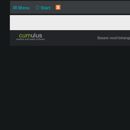
X
Menu
Start
Baseer nooit belang