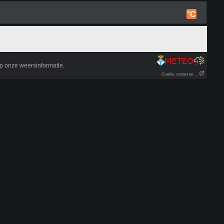
°C
p onze weersinformatie.
Credits, contact en . . .