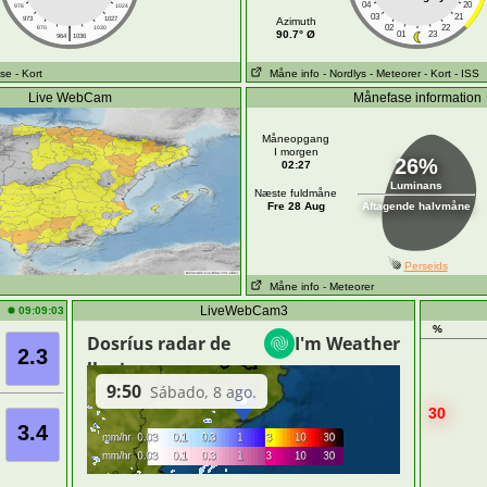
04
20
976
1024
03
21
973
1027
Azimuth
|
02
22
970
1030
90.7° Ø
01
23
964
1036
ose
- Kort
Måne info
- Nordlys
- Meteorer
- Kort
- ISS
Live WebCam
Månefase information
Måneopgang
I morgen
26%
02:27
Luminans
Næste fuldmåne
Fre 28 Aug
Aftagende halvmåne
Perseids
Måne info
- Meteorer
LiveWebCam3
09:09:03
%
2.3
30
3.4