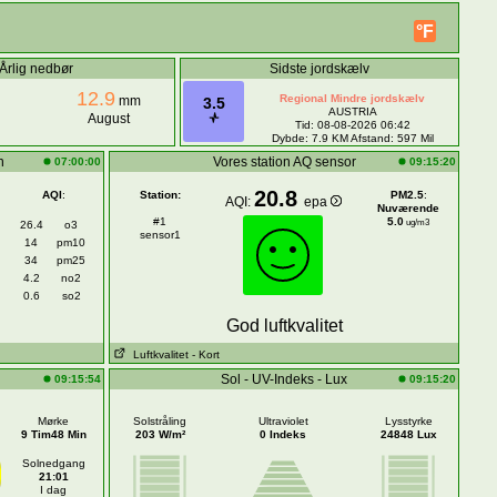
°F
Årlig nedbør
Sidste jordskælv
12.9
Regional Mindre jordskælv
mm
3.5
AUSTRIA
August
Tid: 08-08-2026 06:42
Dybde: 7.9 KM Afstand: 597 Mil
n
Vores station AQ sensor
07:00:00
09:15:20
20.8
AQI
:
Station:
PM2.5
:
AQI:
epa
Nuværende
#1
5.0
ug/m3
26.4
o3
sensor1
14
pm10
34
pm25
4.2
no2
0.6
so2
God luftkvalitet
Luftkvalitet
- Kort
Sol - UV-Indeks - Lux
09:15:54
09:15:20
Mørke
Solstråling
Ultraviolet
Lysstyrke
9 Tim48 Min
203 W/m²
0 Indeks
24848 Lux
Solnedgang
21:01
I dag