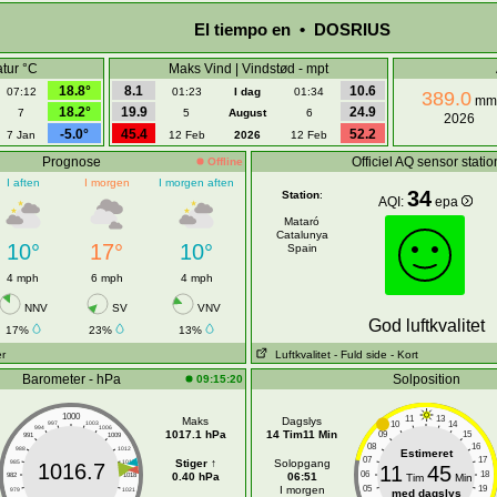
El tiempo en • DOSRIUS
tur °C
Maks Vind | Vindstød - mpt
18.8°
8.1
10.6
07:12
01:23
I dag
01:34
389.0
mm
18.2°
19.9
24.9
7
5
August
6
2026
-5.0°
45.4
52.2
7 Jan
12 Feb
2026
12 Feb
Prognose
Officiel AQ sensor statio
Offline
I aften
I morgen
I morgen aften
34
Station
:
AQI:
epa
Mataró
Catalunya
10°
17°
10°
Spain
4 mph
6 mph
4 mph
NNV
SV
VNV
God luftkvalitet
17%
23%
13%
er
Luftkvalitet
- Fuld side
- Kort
Barometer - hPa
Solposition
09:15:20
1000
11
13
Maks
Dagslys
10
14
997
1003
994
1006
1017.1 hPa
14 Tim11 Min
09
15
991
1009
08
16
988
1012
Estimeret
07
17
Stiger ↑
Solopgang
985
1015
1016.7
11
45
06
18
0.40 hPa
06:51
982
1018
Tim
Min
I morgen
05
19
979
1021
med dagslys