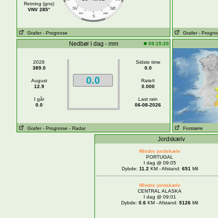
Retning (gns)
SV
SØ
VNV 285°
SSV
SSØ
S
Grafer
- Prognose
Grafer
- Progn
Nedbør i dag - mm
09:15:20
2026
Sidste time
389.0
0.0
0.0
August
Rate/t
12.9
0.000
I går
Last rain
0.0
06-08-2026
Grafer
- Prognose
- Radar
Forstørre
Jordskælv
Mindre jordskælv
PORTUGAL
I dag @ 09:05
Dybde:
11.2
KM - Afstand:
651
Mil
Mindre jordskælv
CENTRAL ALASKA
I dag @ 09:01
Dybde:
0.6
KM - Afstand:
5126
Mil