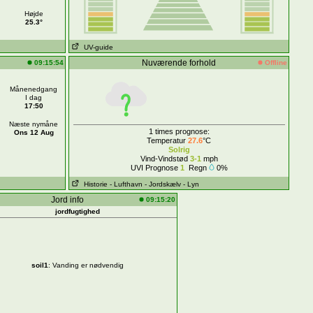
Højde
25.3°
UV-guide
Nuværende forhold
09:15:54
Offline
Månenedgang
I dag
17:50
Næste nymåne
1 times prognose:
Ons 12 Aug
Temperatur
27.6
°C
Solrig
Vind-Vindstød
3-1
mph
UVI Prognose
1
Regn
0%
Historie
- Lufthavn
- Jordskælv
- Lyn
Jord info
09:15:20
jordfugtighed
soil1
: Vanding er nødvendig