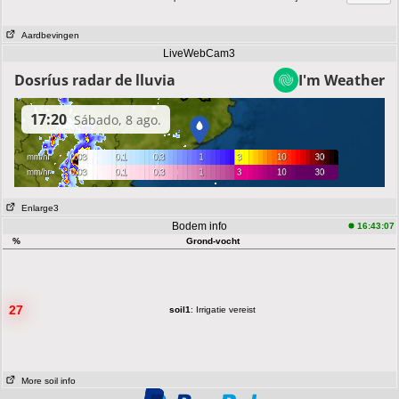
Aardbevingen
LiveWebCam3
Enlarge3
Bodem info
16:43:07
%
Grond-vocht
27
soil1
: Irrigatie vereist
More soil info