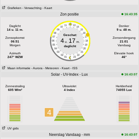
Grafieken
- Verwachting
- Kaart
Zon positie
16:43:35
11
13
Daglicht
Donker
10
14
14 u. 11 m.
9 u. 48 m.
09
15
08
16
Geschat:
07
17
Zonsopkomst
Zonsondergang
4
17
06
18
06:51
21:01
u.
m.
Morgen
05
19
Vandaag
daglicht
04
20
03
21
Azimuth
Elevatie hoek
02
22
247° WZW
46°
01
23
Maan informatie
- Aurora
- Meteoren
- Kaart
- ISS
Solar - UV-Index - Lux
16:43:07
Zonnestraling
Ultraviolet
Herlderheid
605 W/m²
4 Index
74055 Lux
4
UV gids
Neerslag Vandaag - mm
16:43:07