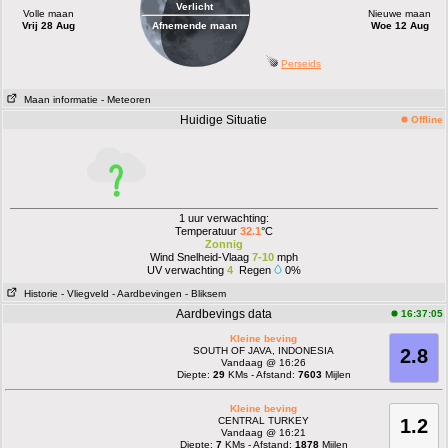
Verlicht
Volle maan
Nieuwe maan
Vrij 28 Aug
Afnemende maan
Woe 12 Aug
Perseids
Maan informatie
- Meteoren
Huidige Situatie
Offline
1 uur verwachting:
Temperatuur
32.1
°C
Zonnig
Wind Snelheid-Vlaag
7-10
mph
UV verwachting
4
Regen
0%
Historie
- Vliegveld
- Aardbevingen
- Bliksem
Aardbevings data
16:37:05
Kleine beving
SOUTH OF JAVA, INDONESIA
2.8
Vandaag @ 16:26
Diepte:
29
KMs - Afstand:
7603
Mijlen
Kleine beving
CENTRAL TURKEY
1.2
Vandaag @ 16:21
Diepte:
7
KMs - Afstand:
1878
Mijlen