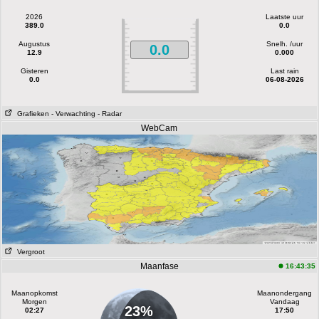
2026
Laatste uur
389.0
0.0
Augustus
Snelh. /uur
0.0
12.9
0.000
Gisteren
Last rain
0.0
06-08-2026
Grafieken
- Verwachting
- Radar
WebCam
Vergroot
Maanfase
16:43:35
Maanopkomst
Maanondergang
Morgen
Vandaag
23%
02:27
17:50