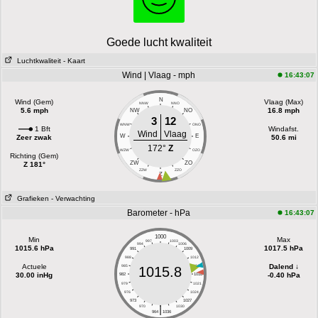
Goede lucht kwaliteit
Luchtkwaliteit
- Kaart
Wind | Vlaag - mph
16:43:07
N
Wind (Gem)
Vlaag (Max)
NNW
NNO
5.6 mph
16.8 mph
NW
NO
3
12
WNW
ONO
1 Bft
Windafst.
Wind
Vlaag
W
E
Zeer zwak
50.6 mi
172°
Z
WZW
OZO
Richting (Gem)
ZW
ZO
Z 181°
ZZW
ZZO
Z
Grafieken
- Verwachting
Barometer - hPa
16:43:07
1000
Min
Max
997
1003
994
1006
1015.6 hPa
1017.5 hPa
991
1009
988
1012
Actuele
Dalend ↓
985
1015
1015.8
30.00 inHg
-0.40 hPa
982
1018
979
1021
976
1024
973
1027
|
970
1030
964
1036