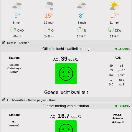
9°
15°
8°
17°
8 mph
12 mph
8 mph
11 mph
ONO
O
N
ZZW
4%
24%
24%
21%
Details
- Teksten
Officiële lucht kwaliteit meting
15:00:00
39
Station
:
AQI
:
AQI:
epa
Mataró
39
o3
Catalunya
13
pm10
Spain
34
pm25
1
no2
0.6
so2
Goede lucht kwaliteit
Luchtkwaliteit
- Niewe pagina
- Kaart
Fijnstof meting van dit station
16:43:07
16.7
Station:
PM2.5
:
AQI:
epa
Actuele
#1
4.0
ug/m3
sensor1