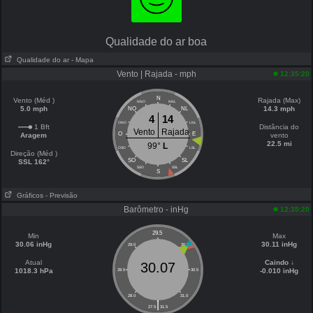
Qualidade do ar boa
Qualidade do ar
- Mapa
Vento | Rajada - mph
12:35:20
N
Vento (Méd )
Rajada (Max)
NNO
NNL
5.0 mph
14.3 mph
NO
NL
4
14
ONO
LNL
1 Bft
Distância do
Vento
Rajada
O
E
Aragem
vento
22.5 mi
99°
L
OSO
LSL
Direção (Méd )
SO
SL
SSL 162°
SSO
SSL
S
Gráficos
- Previsão
Barômetro - inHg
12:35:20
29.5
Min
Max
30.06 inHg
30.11 inHg
29.0
30.0
Atual
Caindo ↓
30.07
1018.3 hPa
-0.010 inHg
28.5
30.5
28.0
31.0
|
27.5
31.5