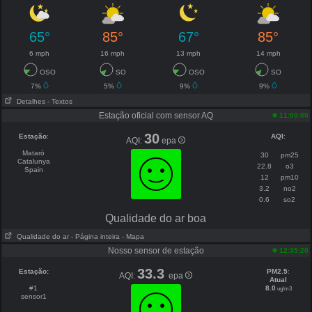
65°
85°
67°
85°
6 mph
16 mph
13 mph
14 mph
OSO
SO
OSO
SO
7%
5%
9%
9%
Detalhes
- Textos
Estação oficial com sensor AQ
11:00:00
30
Estação
:
AQI
:
AQI:
epa
Mataró
30
pm25
Catalunya
22.8
o3
Spain
12
pm10
3.2
no2
0.6
so2
Qualidade do ar boa
Qualidade do ar
- Página inteira
- Mapa
Nosso sensor de estação
12:35:20
33.3
Estação:
PM2.5
:
AQI:
epa
Atual
#1
8.0
ug/m3
sensor1