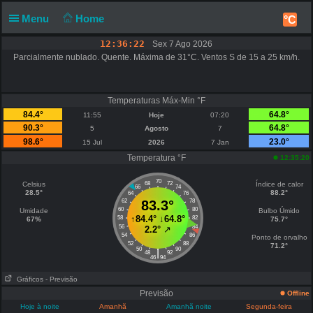
Menu
Home
°C
12:36:22
Sex 7 Ago 2026
Parcialmente nublado. Quente. Máxima de 31°C. Ventos S de 15 a 25 km/h.
Notificação
Sexta 12:36
Temperaturas Máx-Min °F
84.4°
64.8°
11:55
Hoje
07:20
31.2°C
90.3°
64.8°
5
Agosto
7
98.6°
23.0°
15 Jul
2026
7 Jan
Temperatura °F
12:35:20
70
Celsius
68
72
Índice de calor
66
74
28.5°
88.2°
64
76
62
83.3°
78
60
80
Umidade
Bulbo Úmido
↑
84.4°
↓
64.8°
58
82
67%
75.7°
56
84
2.2°
↗
54
86
Ponto de orvalho
52
88
71.2°
50
90
|
48
92
46
94
Gráficos
- Previsão
Previsão
Offline
Hoje à noite
Amanhã
Amanhã noite
Segunda-feira