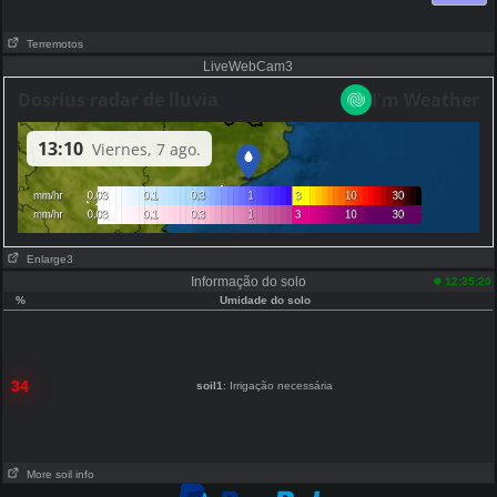
Terremotos
LiveWebCam3
Enlarge3
Informação do solo
12:35:20
%
Umidade do solo
34
soil1
: Irrigação necessária
More soil info