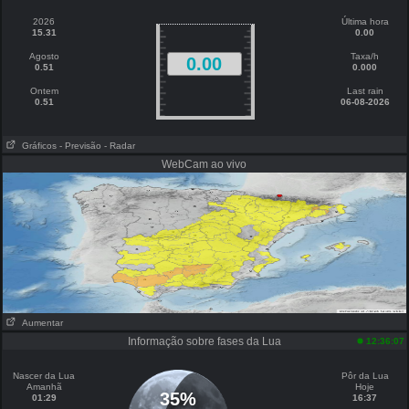
2026
Última hora
15.31
0.00
Agosto
Taxa/h
0.00
0.51
0.000
Ontem
Last rain
0.51
06-08-2026
Gráficos
- Previsão
- Radar
WebCam ao vivo
Aumentar
Informação sobre fases da Lua
12:36:07
Nascer da Lua
Pôr da Lua
Amanhã
Hoje
35%
01:29
16:37