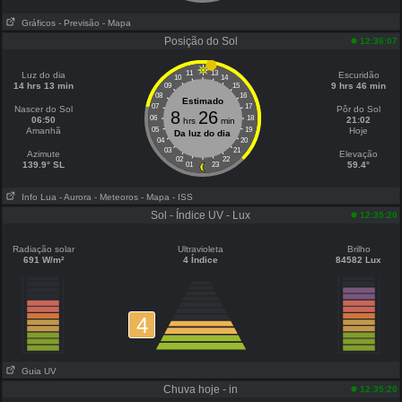
Gráficos
- Previsão
- Mapa
Posição do Sol
12:36:07
11
13
Luz do dia
Escuridão
10
14
14 hrs 13 min
9 hrs 46 min
09
15
08
16
Estimado
07
17
Nascer do Sol
Pôr do Sol
8
26
06
18
06:50
21:02
hrs
min
Amanhã
05
19
Hoje
Da luz do dia
04
20
03
21
Azimute
Elevação
02
22
139.9° SL
59.4°
01
23
Info Lua
- Aurora
- Meteoros
- Mapa
- ISS
Sol - Índice UV - Lux
12:35:20
Radiação solar
Ultravioleta
Brilho
691 W/m²
4 Índice
84582 Lux
4
Guia UV
Chuva hoje - in
12:35:20