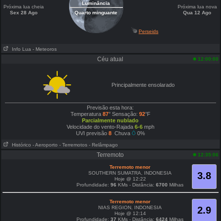
Luminância
Próxima lua cheia
Próxima lua nova
Sex 28 Ago
Quarto minguante
Qua 12 Ago
Perseids
Info Lua
- Meteoros
Céu atual
12:00:00
Principalmente ensolarado
Previsão esta hora:
Temperatura
87
° Sensação:
92
°F
Parcialmente nublado
Velocidade do vento-Rajada
6-6
mph
UVI previsão
8
Chuva
0%
Histórico
- Aeroporto
- Terremotos
- Relâmpago
Terremoto
12:35:06
Terremoto menor
SOUTHERN SUMATRA, INDONESIA
3.8
Hoje @ 12:22
Profundidade:
96
KMs - Distância:
6700
Milhas
Terremoto menor
NIAS REGION, INDONESIA
2.9
Hoje @ 12:14
Profundidade:
37
KMs - Distância:
6424
Milhas