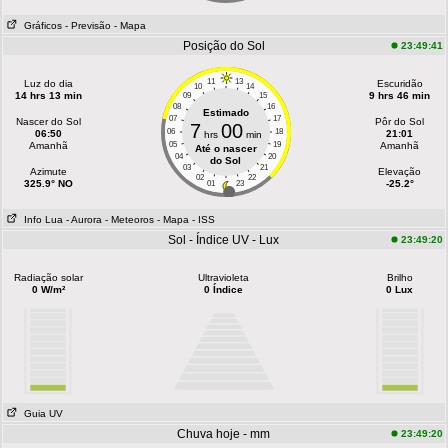
Gráficos
- Previsão
- Mapa
Posição do Sol
23:49:41
11
13
Luz do dia
Escuridão
10
14
14 hrs 13 min
9 hrs 46 min
09
15
08
16
Estimado
07
17
Nascer do Sol
Pôr do Sol
7
00
06
18
06:50
21:01
hrs
min
Amanhã
05
19
Amanhã
Até o nascer
04
20
do Sol
03
21
Azimute
Elevação
02
22
325.9° NO
-25.2°
01
23
Info Lua
- Aurora
- Meteoros
- Mapa
- ISS
Sol - Índice UV - Lux
23:49:20
Radiação solar
Ultravioleta
Brilho
0 W/m²
0 Índice
0 Lux
Guia UV
Chuva hoje - mm
23:49:20