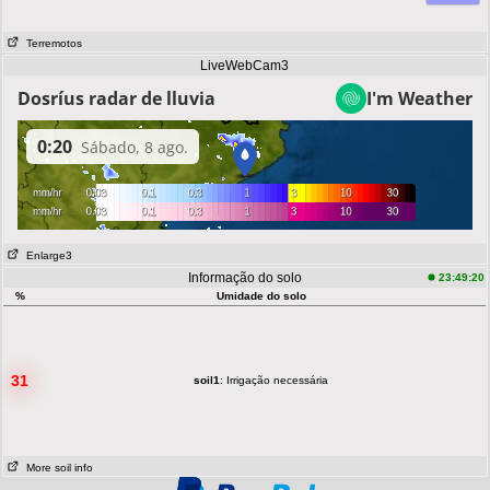
Terremotos
LiveWebCam3
Enlarge3
Informação do solo
23:49:20
%
Umidade do solo
31
soil1
: Irrigação necessária
More soil info