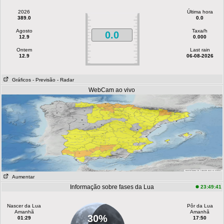
2026
Última hora
389.0
0.0
Agosto
Taxa/h
0.0
12.9
0.000
Ontem
Last rain
12.9
06-08-2026
Gráficos
- Previsão
- Radar
WebCam ao vivo
Aumentar
Informação sobre fases da Lua
23:49:41
Nascer da Lua
Pôr da Lua
Amanhã
Amanhã
30%
01:29
17:50