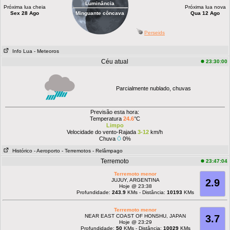
Luminância
Próxima lua cheia
Próxima lua nova
Sex 28 Ago
Minguante côncava
Qua 12 Ago
Perseids
Info Lua
- Meteoros
Céu atual
23:30:00
Parcialmente nublado, chuvas
Previsão esta hora:
Temperatura
24.6
°C
Limpo
Velocidade do vento-Rajada
3-12
km/h
Chuva
0%
Histórico
- Aeroporto
- Terremotos
- Relâmpago
Terremoto
23:47:04
Terremoto menor
JUJUY, ARGENTINA
2.9
Hoje @ 23:38
Profundidade:
243.9
KMs - Distância:
10193
KMs
Terremoto menor
NEAR EAST COAST OF HONSHU, JAPAN
3.7
Hoje @ 23:29
Profundidade:
50
KMs - Distância:
10029
KMs