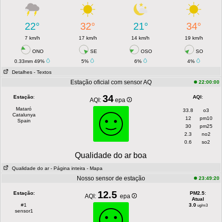
22°
32°
21°
34°
7 km/h
17 km/h
14 km/h
19 km/h
ONO
SE
OSO
SO
0.33mm 49%
5%
6%
4%
Detalhes
- Textos
Estação oficial com sensor AQ
22:00:00
34
Estação
:
AQI
:
AQI:
epa
Mataró
33.8
o3
Catalunya
12
pm10
Spain
30
pm25
2.3
no2
0.6
so2
Qualidade do ar boa
Qualidade do ar
- Página inteira
- Mapa
Nosso sensor de estação
23:49:20
12.5
Estação:
PM2.5
:
AQI:
epa
Atual
#1
3.0
ug/m3
sensor1