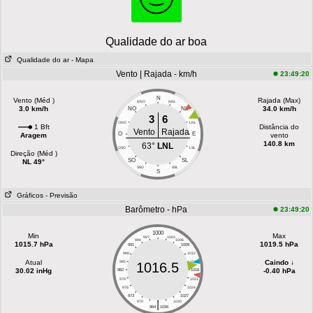
Qualidade do ar boa
Qualidade do ar
- Mapa
Vento | Rajada - km/h
23:49:20
N
Vento (Méd )
Rajada (Max)
NNO
NNL
3.0 km/h
34.0 km/h
NO
NL
3
6
ONO
LNL
1 Bft
Distância do
Vento
Rajada
O
E
Aragem
vento
140.8 km
63°
LNL
OSO
LSL
Direção (Méd )
SO
SL
NL 49°
SSO
SSL
S
Gráficos
- Previsão
Barômetro - hPa
23:49:20
1000
Min
Max
997
1003
994
1006
1015.7 hPa
1019.5 hPa
991
1009
988
1012
Atual
Caindo ↓
985
1015
1016.5
30.02 inHg
-0.40 hPa
982
1018
979
1021
976
1024
973
1027
|
970
1030
964
1036