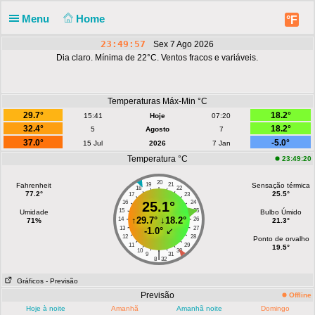
Menu
Home
°F
23:49:57
Sex 7 Ago 2026
Dia claro. Mínima de 22°C. Ventos fracos e variáveis.
Temperaturas Máx-Min °C
29.7°
18.2°
15:41
Hoje
07:20
32.4°
18.2°
5
Agosto
7
37.0°
-5.0°
15 Jul
2026
7 Jan
Temperatura °C
23:49:20
20
Fahrenheit
19
21
Sensação térmica
18
22
77.2°
25.5°
17
23
16
25.1°
24
15
25
Umidade
Bulbo Úmido
↑
29.7°
↓
18.2°
14
26
71%
21.3°
13
27
-1.0°
↙
12
28
Ponto de orvalho
11
29
19.5°
10
30
|
9
31
8
32
Gráficos
- Previsão
Previsão
Offline
Hoje à noite
Amanhã
Amanhã noite
Domingo