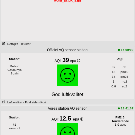
wufct_da-DK_s.txt
Detaljer
- Tekster
Officiel AQ sensor station
15:00:00
39
Station
:
AQI
:
AQI:
epa
Mataró
39
o3
Catalunya
13
pm10
Spain
34
pm25
1
no2
0.6
so2
God luftkvalitet
Luftkvalitet
- Fuld side
- Kort
Vores station AQ sensor
16:41:07
12.5
Station:
PM2.5
:
AQI:
epa
Nuværende
#1
3.0
ug/m3
sensor1