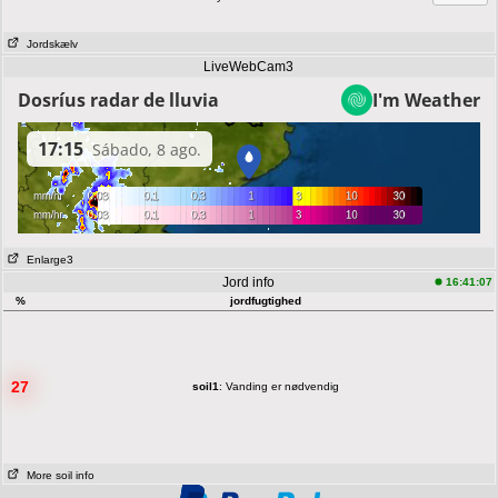
Jordskælv
LiveWebCam3
Enlarge3
Jord info
16:41:07
%
jordfugtighed
27
soil1
: Vanding er nødvendig
More soil info