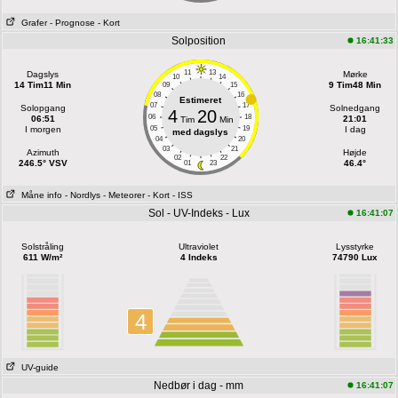
Grafer
- Prognose
- Kort
Solposition
16:41:33
11
13
Dagslys
Mørke
10
14
14 Tim11 Min
9 Tim48 Min
09
15
08
16
Estimeret
07
17
Solopgang
Solnedgang
4
20
06
18
06:51
21:01
Tim
Min
I morgen
05
19
I dag
med dagslys
04
20
03
21
Azimuth
Højde
02
22
246.5° VSV
46.4°
01
23
Måne info
- Nordlys
- Meteorer
- Kort
- ISS
Sol - UV-Indeks - Lux
16:41:07
Solstråling
Ultraviolet
Lysstyrke
611 W/m²
4 Indeks
74790 Lux
4
UV-guide
Nedbør i dag - mm
16:41:07