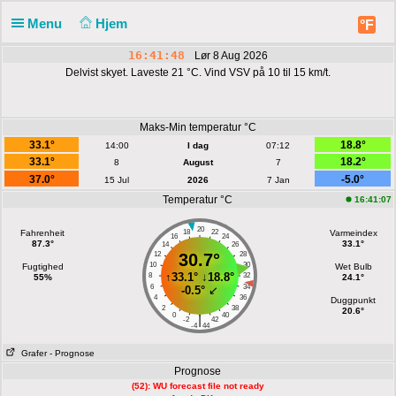
Menu
Hjem
°F
16:41:48
Lør 8 Aug 2026
Delvist skyet. Laveste 21 °C. Vind VSV på 10 til 15 km/t.
Melding
Lørdag 16:41
Maks-Min temperatur °C
33.1°
18.8°
14:00
I dag
07:12
33.1°C
33.1°
18.2°
8
August
7
37.0°
-5.0°
15 Jul
2026
7 Jan
Temperatur °C
16:41:07
20
Fahrenheit
18
22
Varmeindex
16
24
87.3°
33.1°
14
26
12
30.7°
28
10
30
Fugtighed
Wet Bulb
↑
33.1°
↓
18.8°
8
32
55%
24.1°
6
34
-0.5°
↙
4
36
Duggpunkt
2
38
20.6°
0
40
|
-2
42
-4
44
Grafer
- Prognose
Prognose
(52): WU forecast file not ready