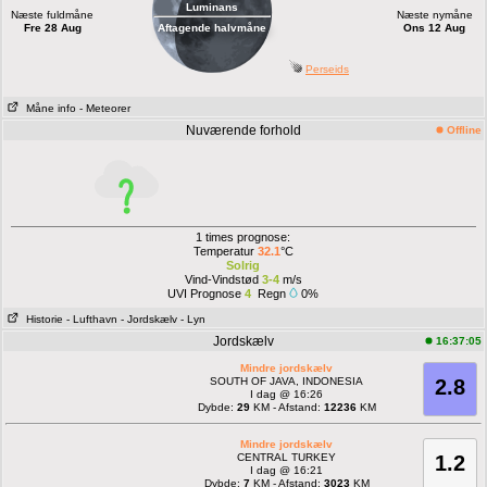
Luminans
Næste fuldmåne
Næste nymåne
Fre 28 Aug
Aftagende halvmåne
Ons 12 Aug
Perseids
Måne info
- Meteorer
Nuværende forhold
Offline
1 times prognose:
Temperatur
32.1
°C
Solrig
Vind-Vindstød
3-4
m/s
UVI Prognose
4
Regn
0%
Historie
- Lufthavn
- Jordskælv
- Lyn
Jordskælv
16:37:05
Mindre jordskælv
SOUTH OF JAVA, INDONESIA
2.8
I dag @ 16:26
Dybde:
29
KM - Afstand:
12236
KM
Mindre jordskælv
CENTRAL TURKEY
1.2
I dag @ 16:21
Dybde:
7
KM - Afstand:
3023
KM