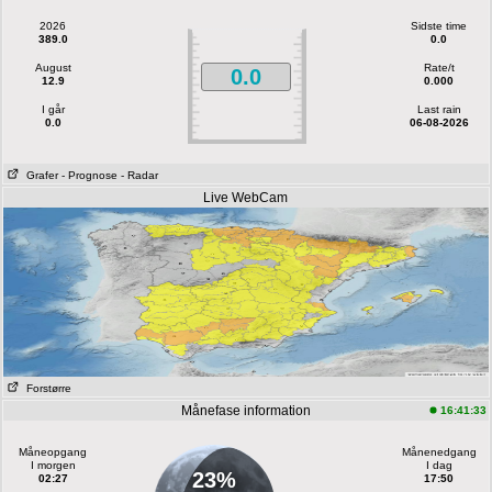
2026
Sidste time
389.0
0.0
August
Rate/t
0.0
12.9
0.000
I går
Last rain
0.0
06-08-2026
Grafer
- Prognose
- Radar
Live WebCam
Forstørre
Månefase information
16:41:33
Måneopgang
Månenedgang
I morgen
I dag
23%
02:27
17:50