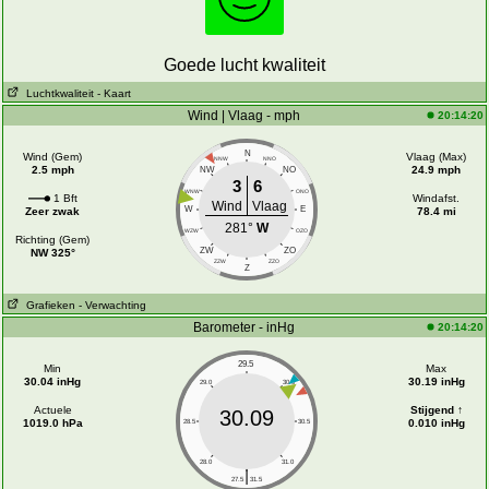
Goede lucht kwaliteit
Luchtkwaliteit
- Kaart
Wind | Vlaag - mph
20:14:20
N
Wind (Gem)
Vlaag (Max)
NNW
NNO
2.5 mph
24.9 mph
NW
NO
3
6
WNW
ONO
1 Bft
Windafst.
Wind
Vlaag
W
E
Zeer zwak
78.4 mi
281°
W
WZW
OZO
Richting (Gem)
ZW
ZO
NW 325°
ZZW
ZZO
Z
Grafieken
- Verwachting
Barometer - inHg
20:14:20
29.5
Min
Max
30.04 inHg
30.19 inHg
29.0
30.0
Actuele
Stijgend ↑
30.09
1019.0 hPa
0.010 inHg
28.5
30.5
28.0
31.0
|
27.5
31.5