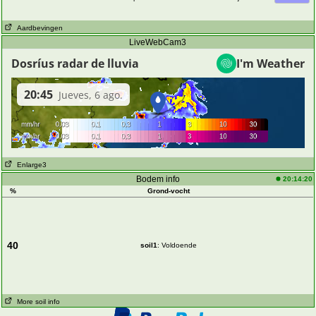
Aardbevingen
LiveWebCam3
Enlarge3
Bodem info
20:14:20
%
Grond-vocht
40
soil1
: Voldoende
More soil info