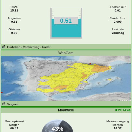
2026
Laatste uur
15.31
0.01
Augustus
Snelh. /uur
0.51
0.51
0.000
Gisteren
Last rain
0.00
Vandaag
Grafieken
- Verwachting
- Radar
WebCam
Vergroot
Maanfase
20:14:44
Maanopkomst
Maanondergang
Morgen
Morgen
43%
00:42
16:37