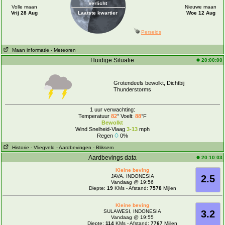
Verlicht
Volle maan
Nieuwe maan
Vrij 28 Aug
Laatste kwartier
Woe 12 Aug
Perseids
Maan informatie
- Meteoren
Huidige Situatie
20:00:00
Grotendeels bewolkt, Dichtbij
Thunderstorms
1 uur verwachting:
Temperatuur
82
° Voelt:
88
°F
Bewolkt
Wind Snelheid-Vlaag
3-13
mph
Regen
0%
Historie
- Vliegveld
- Aardbevingen
- Bliksem
Aardbevings data
20:10:03
Kleine beving
JAVA, INDONESIA
2.5
Vandaag @ 19:56
Diepte:
19
KMs - Afstand:
7578
Mijlen
Kleine beving
SULAWESI, INDONESIA
3.2
Vandaag @ 19:55
Diepte:
114
KMs - Afstand:
7767
Mijlen