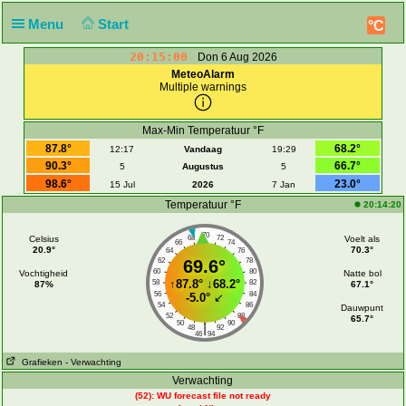
Menu
Start
°C
20:15:00
Don 6 Aug 2026
MeteoAlarm
Multiple warnings
Max-Min Temperatuur °F
87.8°
68.2°
12:17
Vandaag
19:29
90.3°
66.7°
5
Augustus
5
98.6°
23.0°
15 Jul
2026
7 Jan
Temperatuur °F
20:14:20
70
Celsius
68
72
Voelt als
66
74
20.9°
70.3°
64
76
62
69.6°
78
60
80
Vochtigheid
Natte bol
↑
87.8°
↓
68.2°
58
82
87%
67.1°
56
84
-5.0°
↙
54
86
Dauwpunt
52
88
65.7°
50
90
|
48
92
46
94
Grafieken
- Verwachting
Verwachting
(52): WU forecast file not ready