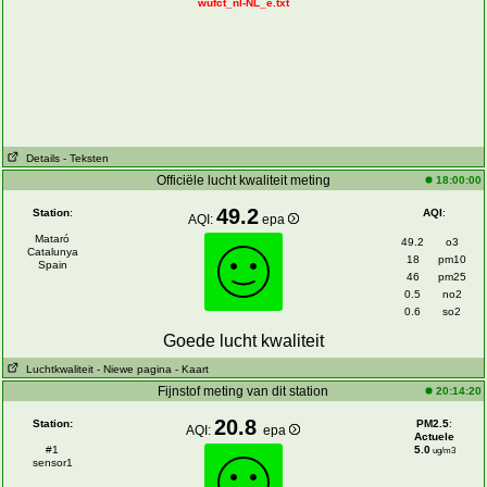
wufct_nl-NL_e.txt
Details
- Teksten
Officiële lucht kwaliteit meting
18:00:00
49.2
Station
:
AQI
:
AQI:
epa
Mataró
49.2
o3
Catalunya
18
pm10
Spain
46
pm25
0.5
no2
0.6
so2
Goede lucht kwaliteit
Luchtkwaliteit
- Niewe pagina
- Kaart
Fijnstof meting van dit station
20:14:20
20.8
Station:
PM2.5
:
AQI:
epa
Actuele
#1
5.0
ug/m3
sensor1