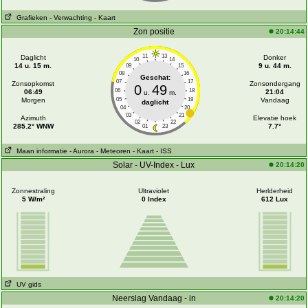
Grafieken
- Verwachting
- Kaart
Zon positie
20:14:44
11
13
Daglicht
Donker
10
14
14 u. 15 m.
9 u. 44 m.
09
15
08
16
Geschat:
07
17
Zonsopkomst
Zonsondergang
0
49
06
18
06:49
21:04
u.
m.
Morgen
05
19
Vandaag
daglicht
04
20
03
21
Azimuth
Elevatie hoek
02
22
285.2° WNW
7.7°
01
23
Maan informatie
- Aurora
- Meteoren
- Kaart
- ISS
Solar - UV-Index - Lux
20:14:20
Zonnestraling
Ultraviolet
Herlderheid
5 W/m²
0 Index
612 Lux
UV gids
Neerslag Vandaag - in
20:14:20