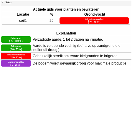
X
Sluiten
Actuele gids voor planten en bewateren
Locatie
%
Grond-vocht
Irrigation needed
soil1
25
( 25 - 50 % )
Explanation
Saturated
Verzadigde aarde. 1 tot 2 dagen na irrigatie.
( 75 - 100 % )
Aarde is voldoende vochtig (behalve op zandgrond die
Adequate
( 50 - 75 % )
sneller uit droogt)
Irrigation needed
Gebruikelijk bereik om zware kleigronden te irrigeren.
( 25 - 50 % )
Dangerous Dry
De bodem wordt gevaarlijk droog voor maximale productie.
( 0 - 25 % )