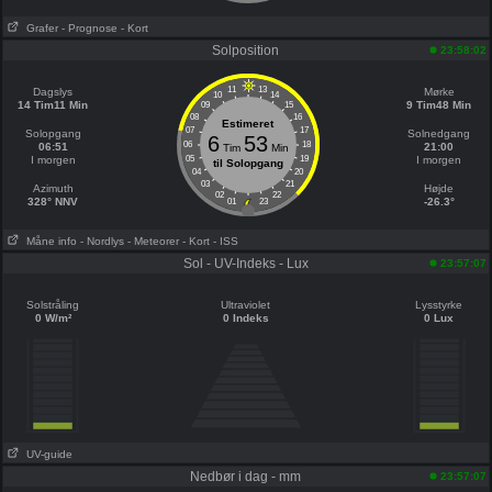
Grafer
- Prognose
- Kort
Solposition
23:58:02
11
13
Dagslys
Mørke
10
14
14 Tim11 Min
9 Tim48 Min
09
15
08
16
Estimeret
07
17
Solopgang
Solnedgang
6
53
06
18
06:51
21:00
Tim
Min
I morgen
05
19
I morgen
til Solopgang
04
20
03
21
Azimuth
Højde
02
22
328° NNV
-26.3°
01
23
Måne info
- Nordlys
- Meteorer
- Kort
- ISS
Sol - UV-Indeks - Lux
23:57:07
Solstråling
Ultraviolet
Lysstyrke
0 W/m²
0 Indeks
0 Lux
UV-guide
Nedbør i dag - mm
23:57:07