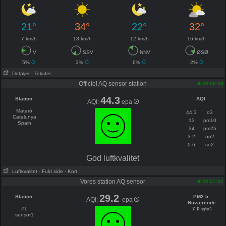
21°
34°
22°
32°
7 km/h
18 km/h
12 km/h
16 km/h
V
SSV
NNV
ØSØ
5%
3%
6%
2%
Detaljer
- Tekster
Officiel AQ sensor station
23:00:00
44.3
Station
:
AQI
:
AQI:
epa
Mataró
44.3
o3
Catalunya
13
pm10
Spain
34
pm25
3.2
no2
0.6
so2
God luftkvalitet
Luftkvalitet
- Fuld side
- Kort
Vores station AQ sensor
23:57:07
29.2
Station:
PM2.5
:
AQI:
epa
Nuværende
#1
7.0
ug/m3
sensor1