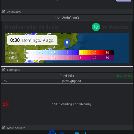
Jordskælv
LiveWebCam3
Enlarge3
Jord info
23:57:07
%
jordfugtighed
25
soil1
: Vanding er nødvendig
More soil info