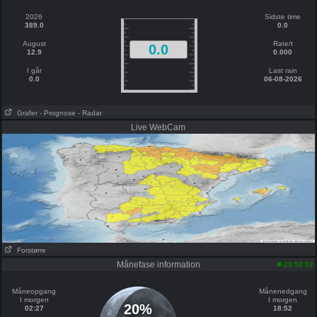
2026
Sidste time
389.0
0.0
August
Rate/t
0.0
12.9
0.000
I går
Last rain
0.0
06-08-2026
Grafer
- Prognose
- Radar
Live WebCam
Forstørre
Månefase information
23:58:02
Måneopgang
Månenedgang
I morgen
I morgen
20%
02:27
18:52