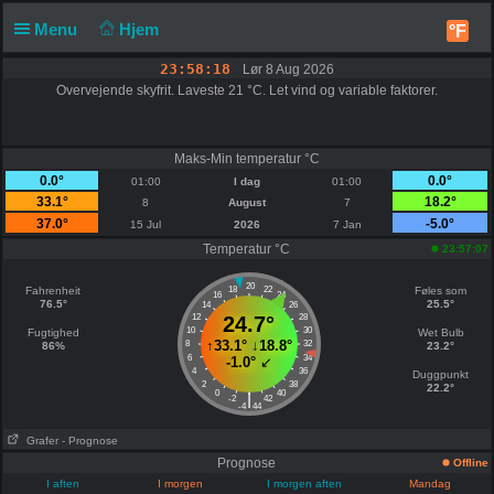
Menu
Hjem
°F
23:58:18
Lør 8 Aug 2026
Overvejende skyfrit. Laveste 21 °C. Let vind og variable faktorer.
Maks-Min temperatur °C
0.0°
0.0°
01:00
I dag
01:00
33.1°
18.2°
8
August
7
37.0°
-5.0°
15 Jul
2026
7 Jan
Temperatur °C
23:57:07
20
Fahrenheit
18
22
Føles som
16
24
76.5°
25.5°
14
26
12
24.7°
28
10
30
Fugtighed
Wet Bulb
↑
33.1°
↓
18.8°
8
32
86%
23.2°
6
34
-1.0°
↙
4
36
Duggpunkt
2
38
22.2°
0
40
|
-2
42
-4
44
Grafer
- Prognose
Prognose
Offline
I aften
I morgen
I morgen aften
Mandag