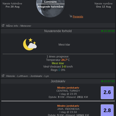
Luminans
Næste fuldmåne
Næste nymåne
Fre 28 Aug
Aftagende halvmåne
Ons 12 Aug
Perseids
Måne info
- Meteorer
Nuværende forhold
23:30:00
Mest klar
1 times prognose:
Temperatur
24.7
°C
Mest klar
Vind-Vindstød
3-8
km/h
Regn
0%
Historie
- Lufthavn
- Jordskælv
- Lyn
Jordskælv
23:57:03
Mindre jordskælv
CENTRAL TURKEY
2.6
I dag @ 23:35
Dybde:
9
KM - Afstand:
2811
KM
Mindre jordskælv
JAVA, INDONESIA
2.8
I dag @ 23:34
Dybde:
5
KM - Afstand:
12041
KM