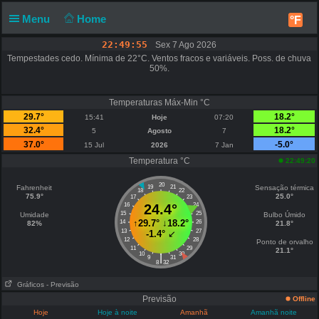
Menu
Home
°F
22:49:55
Sex 7 Ago 2026
Tempestades cedo. Mínima de 22°C. Ventos fracos e variáveis. Poss. de chuva
50%.
Temperaturas Máx-Min °C
29.7°
18.2°
15:41
Hoje
07:20
32.4°
18.2°
5
Agosto
7
37.0°
-5.0°
15 Jul
2026
7 Jan
Temperatura °C
22:49:20
20
Fahrenheit
19
21
Sensação térmica
18
22
75.9°
25.0°
17
23
16
24.4°
24
15
25
Umidade
Bulbo Úmido
↑
29.7°
↓
18.2°
14
26
82%
21.8°
13
27
-1.4°
↙
12
28
Ponto de orvalho
11
29
21.1°
10
30
|
9
31
8
32
Gráficos
- Previsão
Previsão
Offline
Hoje
Hoje à noite
Amanhã
Amanhã noite