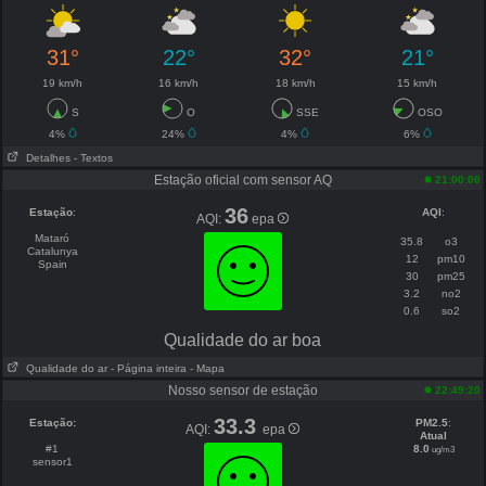
31°
22°
32°
21°
19 km/h
16 km/h
18 km/h
15 km/h
S
O
SSE
OSO
4%
24%
4%
6%
Detalhes
- Textos
Estação oficial com sensor AQ
21:00:00
36
Estação
:
AQI
:
AQI:
epa
Mataró
35.8
o3
Catalunya
12
pm10
Spain
30
pm25
3.2
no2
0.6
so2
Qualidade do ar boa
Qualidade do ar
- Página inteira
- Mapa
Nosso sensor de estação
22:49:20
33.3
Estação:
PM2.5
:
AQI:
epa
Atual
#1
8.0
ug/m3
sensor1