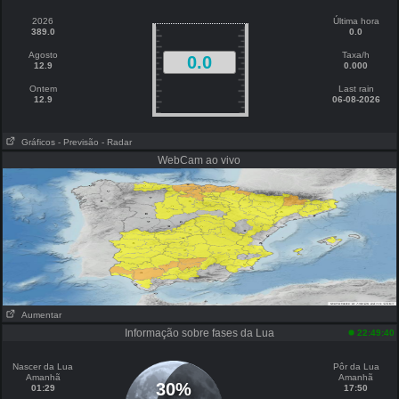
2026
Última hora
389.0
0.0
Agosto
Taxa/h
0.0
12.9
0.000
Ontem
Last rain
12.9
06-08-2026
Gráficos
- Previsão
- Radar
WebCam ao vivo
Aumentar
Informação sobre fases da Lua
22:49:40
Nascer da Lua
Pôr da Lua
Amanhã
Amanhã
30%
01:29
17:50