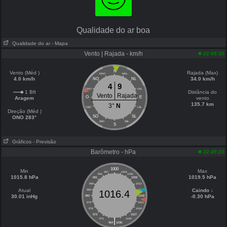
Qualidade do ar boa
Qualidade do ar
- Mapa
Vento | Rajada - km/h
22:49:20
N
Vento (Méd )
Rajada (Max)
NNO
NNL
4.0 km/h
34.0 km/h
NO
NL
4
9
ONO
LNL
1 Bft
Distância do
Vento
Rajada
O
E
Aragem
vento
135.7 km
3°
N
OSO
LSL
Direção (Méd )
SO
SL
ONO 283°
SSO
SSL
S
Gráficos
- Previsão
Barômetro - hPa
22:49:20
1000
Min
Max
997
1003
994
1006
1015.8 hPa
1019.5 hPa
991
1009
988
1012
Atual
Caindo ↓
985
1015
1016.4
30.01 inHg
-0.30 hPa
982
1018
979
1021
976
1024
973
1027
|
970
1030
964
1036