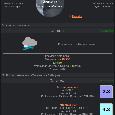
Luminância
Próxima lua cheia
Próxima lua nova
Sex 28 Ago
Minguante côncava
Qua 12 Ago
Perseids
Info Lua
- Meteoros
Céu atual
22:30:00
Parcialmente nublado, chuvas
Previsão esta hora:
Temperatura
25.3
°C
Limpo
Velocidade do vento-Rajada
2-8
km/h
Chuva
0%
Histórico
- Aeroporto
- Terremotos
- Relâmpago
Terremoto
22:46:04
Terremoto menor
ALBANIA
2.3
Hoje @ 22:26
Profundidade:
15
KMs - Distância:
1438
KMs
Terremoto leve
OFF COAST OF CHIAPAS, MEXICO
4.3
Hoje @ 22:10
Profundidade:
10
KMs - Distância:
9457
KMs