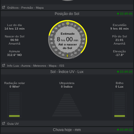
Gráficos
- Previsão
- Mapa
Posição do Sol
22:49:40
11
13
Luz do dia
Escuridão
10
14
14 hrs 13 min
9 hrs 46 min
09
15
08
16
Estimado
07
17
Nascer do Sol
Pôr do Sol
8
00
06
18
06:50
21:01
hrs
min
Amanhã
05
19
Amanhã
Até o nascer
04
20
do Sol
03
21
Azimute
Elevação
02
22
312.6° NO
-17.8°
01
23
Info Lua
- Aurora
- Meteoros
- Mapa
- ISS
Sol - Índice UV - Lux
22:49:20
Radiação solar
Ultravioleta
Brilho
0 W/m²
0 Índice
0 Lux
Guia UV
Chuva hoje - mm
22:49:20