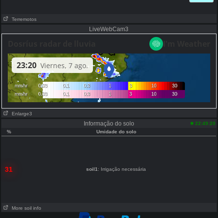
Terremotos
LiveWebCam3
Enlarge3
Informação do solo
22:49:20
%
Umidade do solo
31
soil1
: Irrigação necessária
More soil info